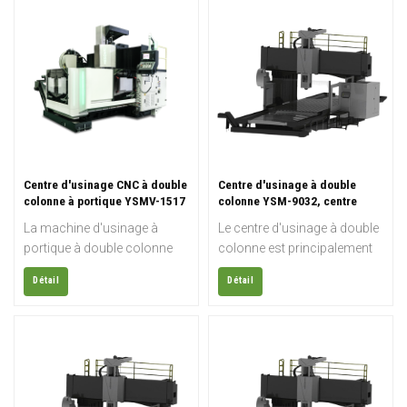
formées, de moules, de
fraiseuse à portique 5 axes
modèles, de composites, de
conçue pour l'usinage de
pièces automobiles, de
pièces complexes et de
pièces de grande enveloppe,
grande taille, telles que des
d'autres projets de fraisage
composants de cellules
de surface 3D et de découpe
d'aéronefs, des moules de
de formes 3D.
stratification et des
structures composites.
Centre d'usinage CNC à double
Centre d'usinage à double
colonne à portique YSMV-1517
colonne YSM-9032, centre
d'usinage de type portique
La machine d'usinage à
Le centre d'usinage à double
portique à double colonne
colonne est principalement
présente une structure à
utilisé pour le traitement de
Détail
Détail
poutres fixes, la table de
grandes boîtes, de moules à
travail se déplaçant d'avant
surface complexe, de pièces
en arrière. Les colonnes
de grande forme et de pièces
latérales et le bâti sont
en tôle.
répartis de part et d'autre de
la table de travail. La table de