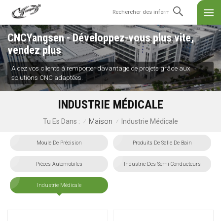
CNCYangsen - Développez-vous plus vite,
vendez plus
Aidez vos clients à remporter davantage de projets grâce aux
solutions CNC adaptées.
INDUSTRIE MÉDICALE
Maison
Industrie Médicale
Tu Es Dans :
/
/
Moule De Précision
Produits De Salle De Bain
Pièces Automobiles
Industrie Des Semi-Conducteurs
Industrie Médicale