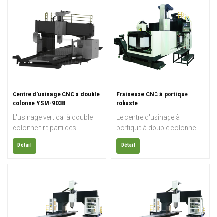
Centre d'usinage CNC à double
Fraiseuse CNC à portique
colonne YSM-9038
robuste
L'usinage vertical à double
Le centre d'usinage à
colonne tire parti des
portique à double colonne
caractéristiques des
YSMV-2218 est conçu pour
Détail
Détail
machines traditionnelles à
le fraisage de haute
double colonne, telles que
précision et à usage intensif
leur grande rigidité, leur
de grandes pièces.
structure symétrique et leur
stabilité élevée. Grâce à
l'analyse par éléments finis, à
l'optimisation de la structure