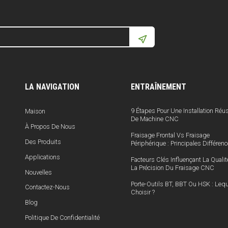
LA NAVIGATION
ENTRAÎNEMENT
9 Étapes Pour Une Installation Réu
Maison
De Machine CNC
À Propos De Nous
Fraisage Frontal Vs Fraisage
Des Produits
Périphérique : Principales Différen
Applications
Facteurs Clés Influençant La Qualit
La Précision Du Fraisage CNC
Nouvelles
Porte-Outils BT, BBT Ou HSK : Lequ
Contactez-Nous
Choisir ?
Blog
Politique De Confidentialité