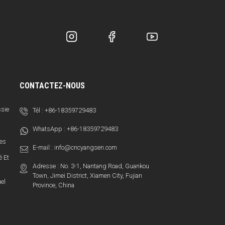
CONTACTEZ-NOUS
ssie
Tél :
+86-18359729483
WhatsApp :
+86-18359729483
ces
E-mail :
info@cncyangsen.com
é Et
Adresse : No. 3-1, Nantang Road, Guankou
Town, Jimei District, Xiamen City, Fujian
el
Province, China