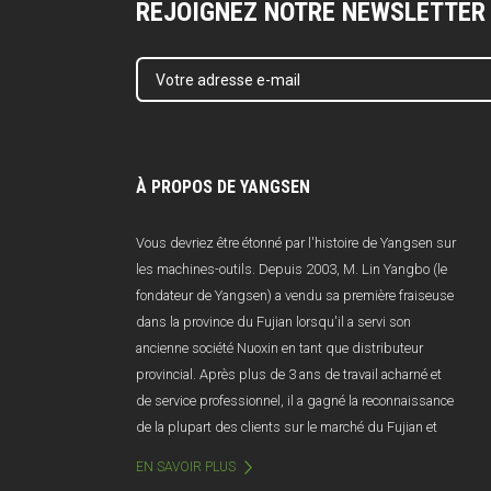
REJOIGNEZ NOTRE NEWSLETTER
À PROPOS DE YANGSEN
Vous devriez être étonné par l'histoire de Yangsen sur
les machines-outils. Depuis 2003, M. Lin Yangbo (le
fondateur de Yangsen) a vendu sa première fraiseuse
dans la province du Fujian lorsqu'il a servi son
ancienne société Nuoxin en tant que distributeur
provincial. Après plus de 3 ans de travail acharné et
de service professionnel, il a gagné la reconnaissance
de la plupart des clients sur le marché du Fujian et
les ventes annuelles dépassent 100 millions de
EN SAVOIR PLUS
yuans. Malheureusement, en raison d'une mauvaise