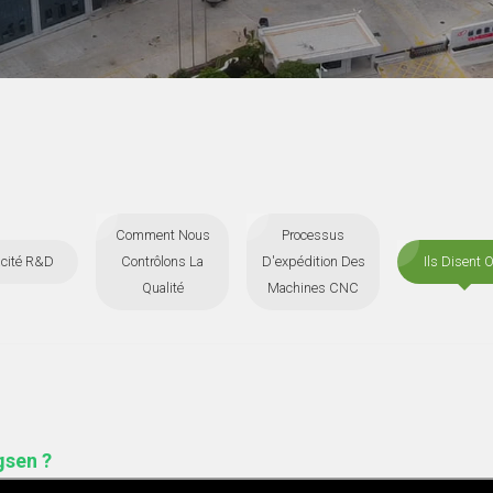
Comment Nous
Processus
cité R&D
Contrôlons La
D'expédition Des
Ils Disent O
Qualité
Machines CNC
gsen ?