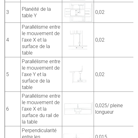
Planéité de la
3
0,02
table Y
Parallélisme entre
le mouvement de
4
l'axe X et la
0,02
surface de la
table
Parallélisme entre
le mouvement de
5
l'axe Y et la
0,02
surface de la
table
Parallélisme entre
le mouvement de
0,025/ pleine
6
l'axe X et la
longueur
surface du rail de
la table
Perpendicularité
entre les
0,015