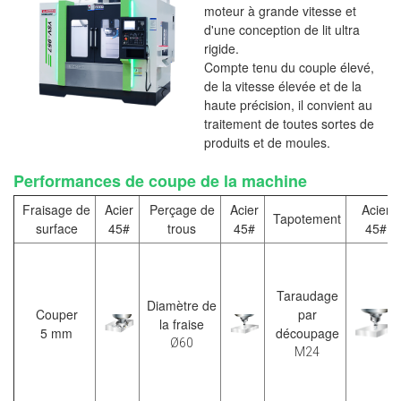
moteur à grande vitesse et
d'une conception de lit ultra
rigide.
Compte tenu du couple élevé,
de la vitesse élevée et de la
haute précision, il convient au
traitement de toutes sortes de
produits et de moules.
Performances de coupe de la machine
Fraisage de
Acier
Perçage de
Acier
Acier
Tapotement
surface
45#
trous
45#
45#
Taraudage
Diamètre de
Couper
par
la fraise
5 mm
découpage
Ø60
M24