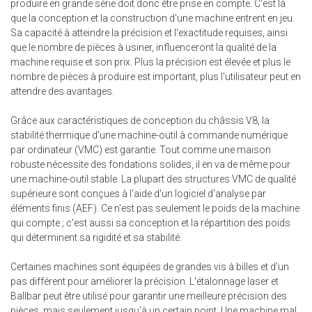
produire en grande série doit donc être prise en compte. C'est là
que la conception et la construction d'une machine entrent en jeu.
Sa capacité à atteindre la précision et l'exactitude requises, ainsi
que le nombre de pièces à usiner, influenceront la qualité de la
machine requise et son prix. Plus la précision est élevée et plus le
nombre de pièces à produire est important, plus l'utilisateur peut en
attendre des avantages.
Grâce aux caractéristiques de conception du châssis V8, la
stabilité thermique d'une machine-outil à commande numérique
par ordinateur (VMC) est garantie. Tout comme une maison
robuste nécessite des fondations solides, il en va de même pour
une machine-outil stable. La plupart des structures VMC de qualité
supérieure sont conçues à l'aide d'un logiciel d'analyse par
éléments finis (AEF). Ce n'est pas seulement le poids de la machine
qui compte ; c'est aussi sa conception et la répartition des poids
qui déterminent sa rigidité et sa stabilité.
Certaines machines sont équipées de grandes vis à billes et d'un
pas différent pour améliorer la précision. L'étalonnage laser et
Ballbar peut être utilisé pour garantir une meilleure précision des
pièces, mais seulement jusqu'à un certain point. Une machine mal