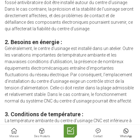
fossé antivibratoire doit être installé autour du centre d'usinage.
Dans le cas contraire, la précision et la stabilité de l'usinage seront
directement affectées, et des problèmes de contact et de
défaillance des composants électroniques pourraient survenir, ce
qui affecterait la fiabilité du centre d'usinage.
2. Besoins en énergie :
Généralement, le centre d'usinage est installé dans un atelier. Outre
les variations importantes de température ambiante et les
mauvaises conditions d'utilisation, la présence de nombreux
équipements électromécaniques entraîne d'importantes
fluctuations du réseau électrique. Par conséquent, l'emplacement
d'installation du centre d'usinage exige un contrôle strict de la
tension d'alimentation. Celle-ci doit rester dans la plage admissible
et relativement stable. Dans le cas contraire, le fonctionnement
normal du système CNC du centre d'usinage pourrait être affecté.
3. Conditions de température :
La température ambiante du centre d'usinage CNC est inférieure à
30 °C et la température relative est inférieure à 80 %. En général, un
ventilateur d'extraction ou de refroidissement est intégré au boîtier
Maison
Des Produits
Contact
WhatsApp