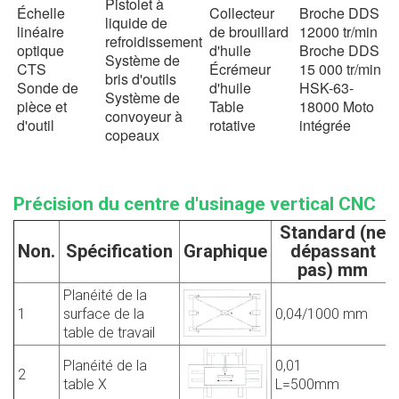
Pistolet à
Échelle
Collecteur
Broche DDS
liquide de
linéaire
de brouillard
12000 tr/min
refroidissement
optique
d'huile
Broche DDS
Système de
CTS
Écrémeur
15 000 tr/min
bris d'outils
Sonde de
d'huile
HSK-63-
Système de
pièce et
Table
18000 Moto
convoyeur à
d'outil
rotative
intégrée
copeaux
Précision du centre d'usinage vertical CNC
Standard (ne
Non.
Spécification
Graphique
dépassant
pas) mm
Planéité de la
1
surface de la
0,04/1000 mm
table de travail
Planéité de la
0,01
2
table X
L=500mm