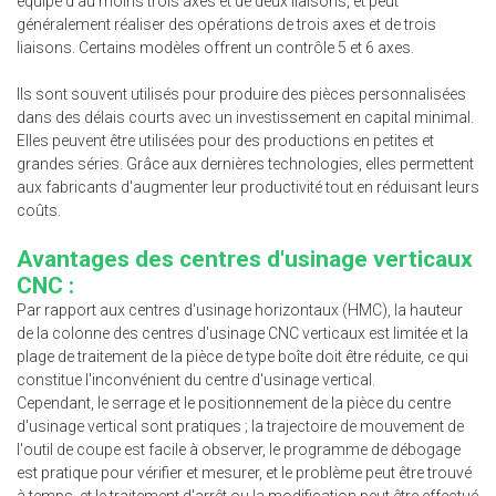
équipé d'au moins trois axes et de deux liaisons, et peut
généralement réaliser des opérations de trois axes et de trois
liaisons. Certains modèles offrent un contrôle 5 et 6 axes.
Ils sont souvent utilisés pour produire des pièces personnalisées
dans des délais courts avec un investissement en capital minimal.
Elles peuvent être utilisées pour des productions en petites et
grandes séries. Grâce aux dernières technologies, elles permettent
aux fabricants d'augmenter leur productivité tout en réduisant leurs
coûts.
Avantages des centres d'usinage verticaux
CNC :
Par rapport aux centres d'usinage horizontaux (HMC), la hauteur
de la colonne des centres d'usinage CNC verticaux est limitée et la
plage de traitement de la pièce de type boîte doit être réduite, ce qui
constitue l'inconvénient du centre d'usinage vertical.
Cependant, le serrage et le positionnement de la pièce du centre
d'usinage vertical sont pratiques ; la trajectoire de mouvement de
l'outil de coupe est facile à observer, le programme de débogage
est pratique pour vérifier et mesurer, et le problème peut être trouvé
à temps, et le traitement d'arrêt ou la modification peut être effectué