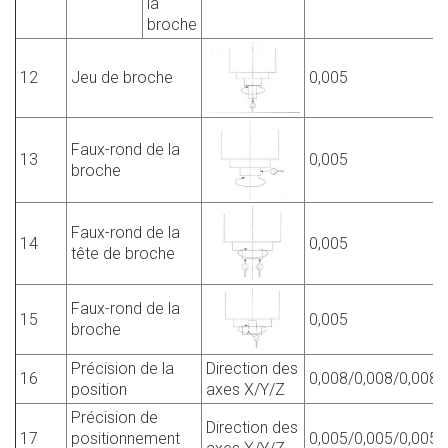
la
broche
12
Jeu de broche
0,005
Faux-rond de la
13
0,005
broche
Faux-rond de la
14
0,005
tête de broche
Faux-rond de la
15
0,005
broche
Précision de la
Direction des
16
0,008/0,008/0,008
position
axes X/Y/Z
Précision de
Direction des
17
positionnement
0,005/0,005/0,005