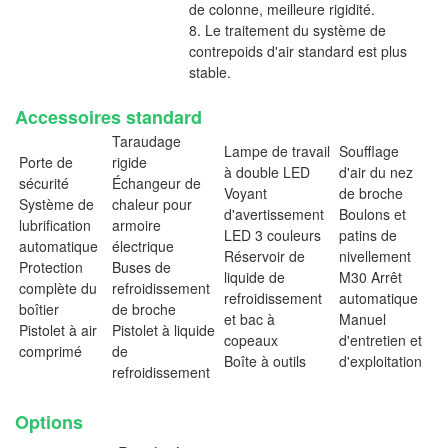
de colonne, meilleure rigidité.
8. Le traitement du système de
contrepoids d'air standard est plus
stable.
Accessoires standard
Taraudage
Lampe de travail
Soufflage
Porte de
rigide
à double LED
d'air du nez
sécurité
Échangeur de
Voyant
de broche
Système de
chaleur pour
d'avertissement
Boulons et
lubrification
armoire
LED 3 couleurs
patins de
automatique
électrique
Réservoir de
nivellement
Protection
Buses de
liquide de
M30 Arrêt
complète du
refroidissement
refroidissement
automatique
boîtier
de broche
et bac à
Manuel
Pistolet à air
Pistolet à liquide
copeaux
d'entretien et
comprimé
de
Boîte à outils
d'exploitation
refroidissement
Options