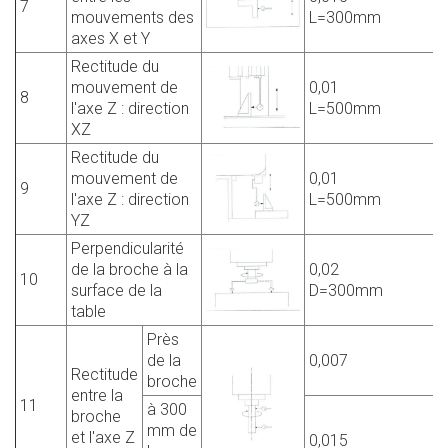
7
mouvements des
L=300mm
axes X et Y
Rectitude du
mouvement de
0,01
8
l'axe Z : direction
L=500mm
XZ
Rectitude du
mouvement de
0,01
9
l'axe Z : direction
L=500mm
YZ
Perpendicularité
de la broche à la
0,02
10
surface de la
D=300mm
table
Près
de la
0,007
Rectitude
broche
entre la
11
à 300
broche
mm de
et l'axe Z
0,015