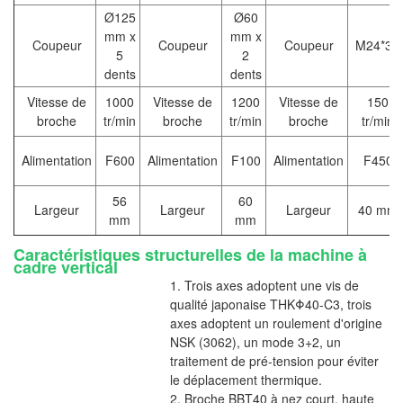
Ø
125
Ø
60
mm x
mm x
Coupeur
Coupeur
Coupeur
M24*3P
5
2
dents
dents
Vitesse de
1000
Vitesse de
1200
Vitesse de
150
broche
tr/min
broche
tr/min
broche
tr/min
Alimentation
F600
Alimentation
F100
Alimentation
F450
56
60
Largeur
Largeur
Largeur
40 mm
mm
mm
Caractéristiques structurelles de la machine à
cadre vertical
1. Trois axes adoptent une vis de
qualité japonaise THKΦ40-C3, trois
axes adoptent un roulement d'origine
NSK (3062), un mode 3+2, un
traitement de pré-tension pour éviter
le déplacement thermique.
2. Broche BBT40 à nez court, haute