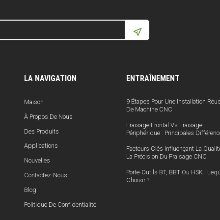
LA NAVIGATION
ENTRAÎNEMENT
9 Étapes Pour Une Installation Réu
Maison
De Machine CNC
À Propos De Nous
Fraisage Frontal Vs Fraisage
Des Produits
Périphérique : Principales Différen
Applications
Facteurs Clés Influençant La Qualit
La Précision Du Fraisage CNC
Nouvelles
Porte-Outils BT, BBT Ou HSK : Lequ
Contactez-Nous
Choisir ?
Blog
Politique De Confidentialité