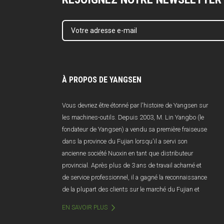
À PROPOS DE YANGSEN
Vous devriez être étonné par l'histoire de Yangsen sur
les machines-outils. Depuis 2003, M. Lin Yangbo (le
fondateur de Yangsen) a vendu sa première fraiseuse
dans la province du Fujian lorsqu'il a servi son
ancienne société Nuoxin en tant que distributeur
provincial. Après plus de 3 ans de travail acharné et
de service professionnel, il a gagné la reconnaissance
de la plupart des clients sur le marché du Fujian et
les ventes annuelles dépassent 100 millions de
EN SAVOIR PLUS
yuans. Malheureusement, en raison d'une mauvaise