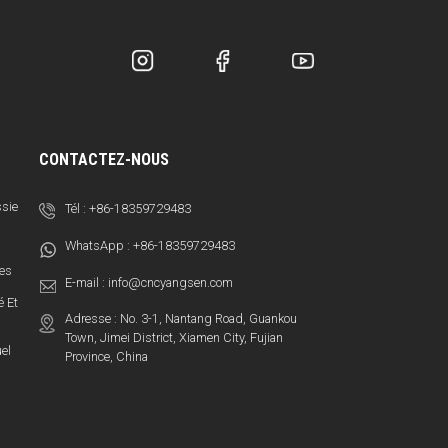
CONTACTEZ-NOUS
ssie
Tél :
+86-18359729483
WhatsApp :
+86-18359729483
ces
E-mail :
info@cncyangsen.com
é Et
Adresse : No. 3-1, Nantang Road, Guankou
Town, Jimei District, Xiamen City, Fujian
el
Province, China