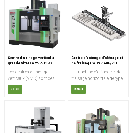
Centre d'usinage vertical à
Centre d'usinage d'alésage et
grande vitesse YSP-1580
de fraisage WHS-160F/25T
Machine CNC
Les centres d'usinage
La machine d'alésage et de
verticaux (VMC) sont des
fraisage horizontale de type
machines-outils
plancher WHS-160F est
Détail
Détail
automatisées pour le travail
dotée d'une broche entraînée
des métaux, dont la broche
par engrenages de Ø160
principale est verticale. De
mm, d'une table rotative de
nos jours, les ateliers
25 tonnes et d'une structure
d'usinage professionnels et
robuste pour l'usinage de
les usines de fabrication
grands composants
utilisent majoritairement des
industriels avec une grande