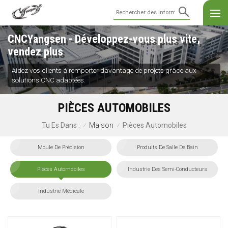
CNCYangsen - Développez-vous plus vite,
vendez plus
Aidez vos clients à remporter davantage de projets grâce aux
solutions CNC adaptées.
PIÈCES AUTOMOBILES
Maison
Pièces Automobiles
Tu Es Dans :
/
/
Moule De Précision
Produits De Salle De Bain
Pièces Automobiles
Industrie Des Semi-Conducteurs
Industrie Médicale