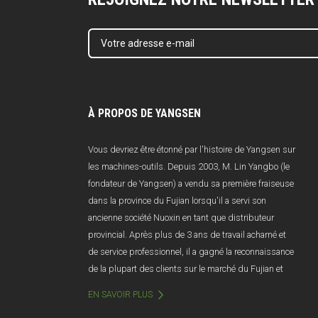
À PROPOS DE YANGSEN
Vous devriez être étonné par l'histoire de Yangsen sur
les machines-outils. Depuis 2003, M. Lin Yangbo (le
fondateur de Yangsen) a vendu sa première fraiseuse
dans la province du Fujian lorsqu'il a servi son
ancienne société Nuoxin en tant que distributeur
provincial. Après plus de 3 ans de travail acharné et
de service professionnel, il a gagné la reconnaissance
de la plupart des clients sur le marché du Fujian et
les ventes annuelles dépassent 100 millions de
EN SAVOIR PLUS
yuans. Malheureusement, en raison d'une mauvaise