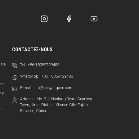
CONTACTEZ-NOUS
ssie
Tél :
+86-18359729483
WhatsApp :
+86-18359729483
ces
E-mail :
info@cncyangsen.com
é Et
Adresse : No. 3-1, Nantang Road, Guankou
Town, Jimei District, Xiamen City, Fujian
el
Province, China