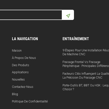
LA NAVIGATION
ENTRAÎNEMENT
9 Étapes Pour Une Installation Réu
Maison
De Machine CNC
À Propos De Nous
Fraisage Frontal Vs Fraisage
Des Produits
Périphérique : Principales Différen
Applications
Facteurs Clés Influençant La Qualit
La Précision Du Fraisage CNC
Nouvelles
Porte-Outils BT, BBT Ou HSK : Lequ
Contactez-Nous
Choisir ?
Blog
Politique De Confidentialité