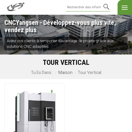
CNCYangsen - Développez-vous plus vite,
vendez plus
Aidez vos clients à remporter davantage de projets grâce aux
solutions CNC adaptées.
TOUR VERTICAL
Maison
Tour Vertical
Tu Es Dans :
/
/