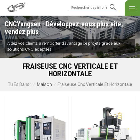
CNCYangsen - Développez-vous plus vite,
vendez plus
Aidez vos clients à remporter davantage de projets grâce aux
solutions CNC adaptées.
FRAISEUSE CNC VERTICALE ET
HORIZONTALE
Maison
Fraiseuse Cnc Verticale Et Horizontale
Tu Es Dans :
/
/