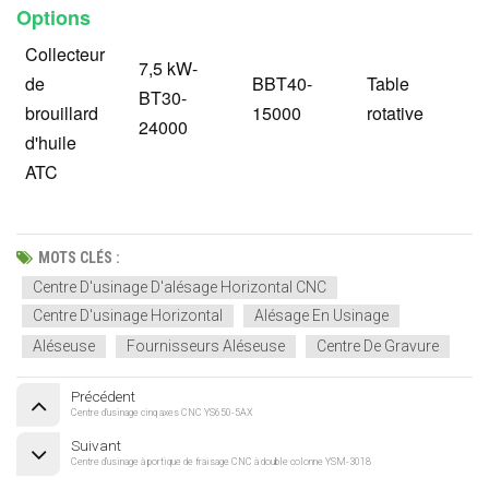
Options
Collecteur
7,5 kW-
de
BBT40-
Table
BT30-
brouillard
15000
rotative
24000
d'huile
ATC
MOTS CLÉS :
Centre D'usinage D'alésage Horizontal CNC
Centre D'usinage Horizontal
Alésage En Usinage
Aléseuse
Fournisseurs Aléseuse
Centre De Gravure
Précédent
Centre d'usinage cinq axes CNC YS650-5AX
Suivant
Centre d'usinage à portique de fraisage CNC à double colonne YSM-3018