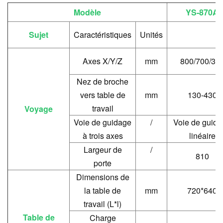
Modèle
YS-870A
Sujet
Caractéristiques
Unités
Axes X/Y/Z
mm
800/700/30
Nez de broche
vers table de
mm
130-430
travail
Voyage
Voie de guidage
/
Voie de guid
à trois axes
linéaire
Largeur de
/
810
porte
Dimensions de
la table de
mm
720*640
travail (L*l)
Table de
Charge