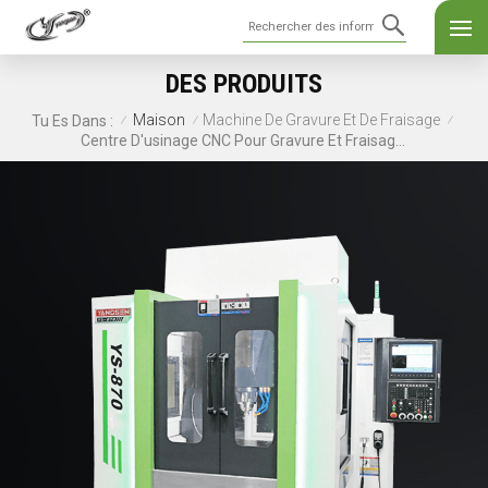
DES PRODUITS
Maison
Machine De Gravure Et De Fraisage
Tu Es Dans :
/
/
/
Centre D'usinage CNC Pour Gravure Et Fraisage YS-870A