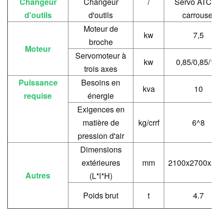
Changeur
Changeur
/
Servo ATC d
d'outils
d'outils
carrousel
Moteur de
kw
7,5
broche
Moteur
Servomoteur à
kw
0,85/0,85/1,
trois axes
Puissance
Besoins en
kva
10
requise
énergie
Exigences en
matière de
kg/crrf
6^8
pression d'air
Dimensions
extérieures
mm
2100x2700x2
Autres
(L*l*H)
Poids brut
t
4.7