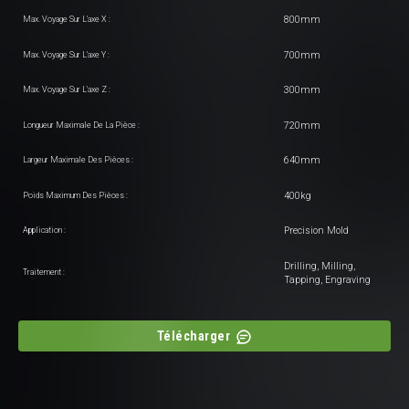
800mm
Max. Voyage Sur L'axe X :
700mm
Max. Voyage Sur L'axe Y :
300mm
Max. Voyage Sur L'axe Z :
720mm
Longueur Maximale De La Pièce :
640mm
Largeur Maximale Des Pièces :
400kg
Poids Maximum Des Pièces :
Precision Mold
Application :
Drilling, Milling,
Traitement :
Tapping, Engraving
Télécharger