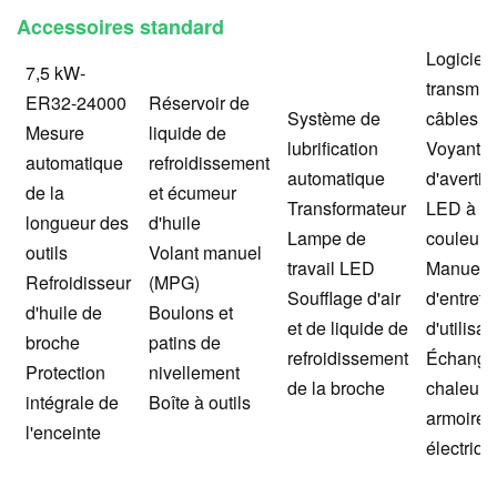
Accessoires standard
Logiciel 
7,5 kW-
transmis
ER32-24000
Réservoir de
Système de
câbles 2
Mesure
liquide de
lubrification
Voyant
automatique
refroidissement
automatique
d'averti
de la
et écumeur
Transformateur
LED à 3
longueur des
d'huile
Lampe de
couleurs
outils
Volant manuel
travail LED
Manuel
Refroidisseur
(MPG)
Soufflage d'air
d'entreti
d'huile de
Boulons et
et de liquide de
d'utilisat
broche
patins de
refroidissement
Échange
Protection
nivellement
de la broche
chaleur 
intégrale de
Boîte à outils
armoire
l'enceinte
électriqu