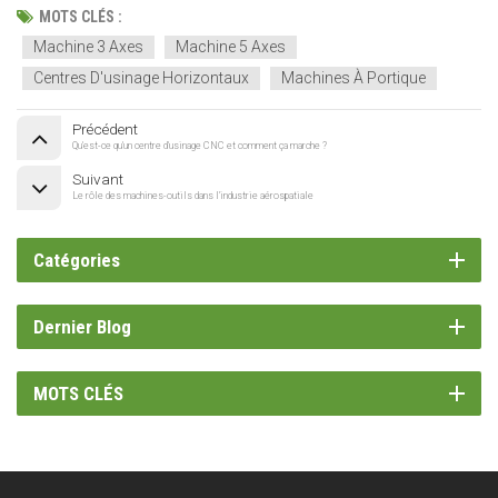
MOTS CLÉS :
Machine 3 Axes
Machine 5 Axes
Centres D'usinage Horizontaux
Machines À Portique
Précédent
Qu'est-ce qu'un centre d'usinage CNC et comment ça marche ?
Suivant
Le rôle des machines-outils dans l'industrie aérospatiale
Catégories
Dernier Blog
MOTS CLÉS