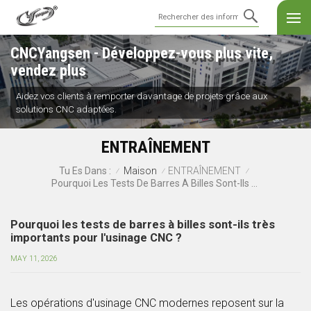
CNCYangsen - Développez-vous plus vite,
vendez plus
Aidez vos clients à remporter davantage de projets grâce aux
solutions CNC adaptées.
ENTRAÎNEMENT
Maison
ENTRAÎNEMENT
Tu Es Dans :
/
/
/
Pourquoi Les Tests De Barres À Billes Sont-Ils Très Importants Pour L'usinage CNC ?
Pourquoi les tests de barres à billes sont-ils très
importants pour l'usinage CNC ?
MAY 11, 2026
Les opérations d'usinage CNC modernes reposent sur la