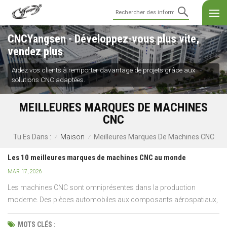
CNCYangsen - Développez-vous plus vite,
vendez plus
Aidez vos clients à remporter davantage de projets grâce aux
solutions CNC adaptées.
MEILLEURES MARQUES DE MACHINES
CNC
Maison
Meilleures Marques De Machines CNC
Tu Es Dans :
/
/
Les 10 meilleures marques de machines CNC au monde
MAR 17, 2026
Les machines CNC sont omniprésentes dans la production
moderne. Des pièces automobiles aux composants aérospatiaux,
elles permettent de découper, de façonner et de produire des pièces
avec une grande précision et une efficacité accrue.Mais voilà le
MOTS CLÉS :