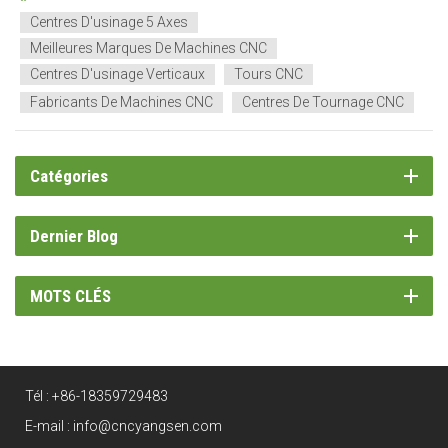
point essentiel : toutes les marques de machines CN...
Centres D'usinage 5 Axes
Meilleures Marques De Machines CNC
Centres D'usinage Verticaux
Tours CNC
Fabricants De Machines CNC
Centres De Tournage CNC
Catégories
Dernier Blog
MOTS CLÉS
Tél :
+86-18359729483
E-mail :
info@cncyangsen.com