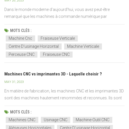
MAY 26, 2023
Dans le monde moderne d'aujourd'hui, vous avez peut-être
remarqué que les machines à commande numérique par
ordinateur prennent d'assaut l'industrie manufacturière. Ils
contrôlent non seulement une grande variété de machines
MOTS CLÉS :
complexes, mais aident également à la production de différentes
Machine Cnc
Fraiseuse Verticale
pièces de m...
Centre D'usinage Horizontal
Machine Verticale
Perceuse CNC
Fraiseuse CNC
Machines CNC vs imprimantes 3D - Laquelle choisir ?
MAY 31, 2023
En matière de fabrication, les machines CNC et les imprimantes 3D
sont des machines hautement renommées et reconnues. Ils sont
pratiques pour les fabricants, permettent des conceptions
complexes et maximisent les avantages globaux sans coûts
MOTS CLÉS :
supplémentaires importants.Pourtant, la question demeure :...
Machines CNC
Usinage CNC
Machine-Outil CNC
Aléseuses Horizontales
Centre D'usinage Horizontal