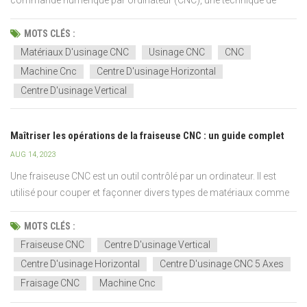
commande numérique par ordinateur (CNC), une technique de
fabrication largement utilisée. Des machines contrôlées par
ordinateur sont utilisées pour p...
MOTS CLÉS :
Matériaux D'usinage CNC
Usinage CNC
CNC
Machine Cnc
Centre D'usinage Horizontal
Centre D'usinage Vertical
Maîtriser les opérations de la fraiseuse CNC : un guide complet
AUG 14, 2023
Une fraiseuse CNC est un outil contrôlé par un ordinateur. Il est
utilisé pour couper et façonner divers types de matériaux comme
le métal, le bois et le plastique. Machines CNC sont précis et
fonctionnent efficacement, ce qui réduit le coût global du
MOTS CLÉS :
processus.Nous recherchons toujours la précisio...
Fraiseuse CNC
Centre D'usinage Vertical
Centre D'usinage Horizontal
Centre D'usinage CNC 5 Axes
Fraisage CNC
Machine Cnc