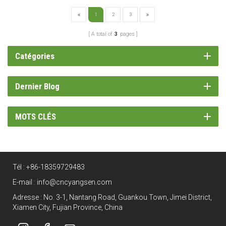
1
2
3
A total of
3
pages
Catégories
Dernier Blog
MOTS CLÉS
Tél :
+86-18359729483
E-mail :
info@cncyangsen.com
Adresse : No. 3-1, Nantang Road, Guankou Town, Jimei District,
Xiamen City, Fujian Province, China