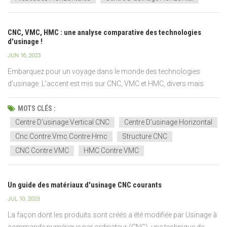
CNC, VMC, HMC : une analyse comparative des technologies
d'usinage !
JUN 16, 2023
Embarquez pour un voyage dans le monde des technologies
d'usinage. L'accent est mis sur CNC, VMC et HMC, divers mais
interconnectés. Ensemble, ils alimentent les industries, façonnant
le métal, le plastique, etc. Découvrez leur structure, leur
MOTS CLÉS :
fonctionnement et leur application, ainsi qu'une analyse...
Centre D'usinage Vertical CNC
Centre D'usinage Horizontal
Cnc Contre Vmc Contre Hmc
Structure CNC
CNC Contre VMC
HMC Contre VMC
Un guide des matériaux d'usinage CNC courants
JUL 10, 2023
La façon dont les produits sont créés a été modifiée par Usinage à