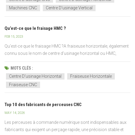
Machines CNC
Centre D'usinage Vertical
Qu’est-ce que le fraisage HMC ?
FEB 15, 2023
Qu'est-ce que le fraisage HMC ?A fraiseuse horizontale, également
connu sous le nom de centre d'usinage horizontal ou HMC,
comporte un outil de coupe orienté horizontalement. Leur
conception horizontale permet aux copeaux de tomber des
MOTS CLÉS :
centres d'usinage horizontaux.Les centres d'usinage CNC décrive...
Centre D'usinage Horizontal
Fraiseuse Horizontale
Fraiseuse CNC
Top 10 des fabricants de perceuses CNC
MAY 14, 2026
Les perceuses à commande numérique sont indispensables aux
fabricants qui exigent un perçage rapide, une précision stable et