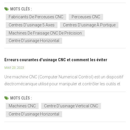
une production de masse efficace. Cependant, de nombreuses
entreprises rencontrent encore des problèmes tels qu'une faible
MOTS CLÉS :
productivité, une régularité de perçage insuffisante...
Fabricants De Perceuses CNC
Perceuses CNC
Centres D'usinage 5 Axes
Centres D'usinage À Portique
Machines De Fraisage CNC De Précision
Centre D'usinage Horizontal
Erreurs courantes d'usinage CNC et comment les éviter
MAR 23, 2023
Une machine CNC (Computer Numerical Control) est un dispositif
électromécanique utilisé pour manipuler et contrôler les outils et
dispositifs d'atelier d'usinage à l'aide de la programmation
informatique. Il fonctionne en prenant le code généré...
MOTS CLÉS :
Machines CNC
Centre D'usinage Vertical CNC
Centre D'usinage Horizontal