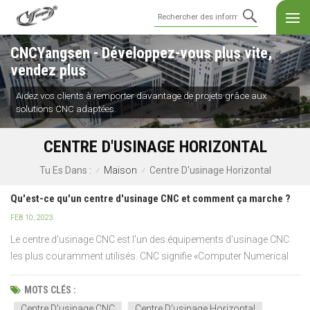
CNCYangsen - Développez-vous plus vite,
vendez plus
Aidez vos clients à remporter davantage de projets grâce aux
solutions CNC adaptées.
CENTRE D'USINAGE HORIZONTAL
Maison
Centre D'usinage Horizontal
Tu Es Dans :
/
/
Qu'est-ce qu'un centre d'usinage CNC et comment ça marche ?
FEB 10, 2023
Le centre d'usinage CNC est l'un des équipements d'usinage CNC
les plus couramment utilisés. CNC signifie «Computer Numerical
Control», et ces machines utilisent des technologies assistées par
ordinateur pour automatiser des processus tels que la coupe, le
MOTS CLÉS :
perç...
Centre D'usinage CNC
Centre D'usinage Horizontal