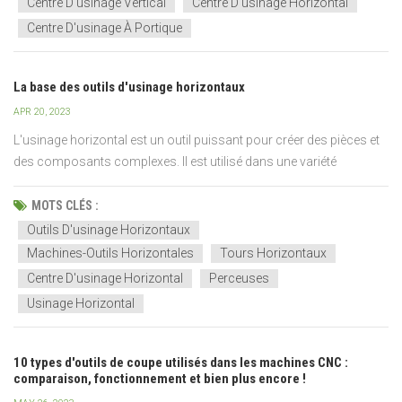
Centre D'usinage Vertical
Centre D'usinage Horizontal
Centre D'usinage À Portique
La base des outils d'usinage horizontaux
APR 20, 2023
L'usinage horizontal est un outil puissant pour créer des pièces et
des composants complexes. Il est utilisé dans une variété
d'industries telles que l'automobile, l'aérospatiale, la médecine et
autres. Avec sa large gamme d'outils de coupe et ses options
MOTS CLÉS :
automatisées, il peut être un atout puissant...
Outils D'usinage Horizontaux
Machines-Outils Horizontales
Tours Horizontaux
Centre D'usinage Horizontal
Perceuses
Usinage Horizontal
10 types d'outils de coupe utilisés dans les machines CNC :
comparaison, fonctionnement et bien plus encore !