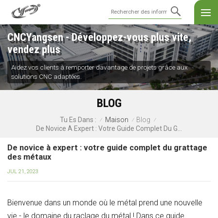
CNCYangsen - Développez-vous plus vite,
vendez plus
Aidez vos clients à remporter davantage de projets grâce aux
solutions CNC adaptées.
BLOG
Maison
Blog
Tu Es Dans :
/
/
/
De Novice À Expert : Votre Guide Complet Du Grattage Des Métaux
De novice à expert : votre guide complet du grattage
des métaux
JUL 21, 2023
Bienvenue dans un monde où le métal prend une nouvelle
vie - le domaine du raclage du métal ! Dans ce guide