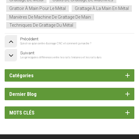
Grattoir À Main Pour Le Métal
Grattage À La Main En Métal
Manières De Machine De Grattage De Main
Techniques De Grattage Du Métal
Précédent
Qu'est-ce qu'un centre d'usinage CNC et comment ça marche ?
Suivant
Les principales différences entre les rails linéaires et les rails durs
Catégories
Dernier Blog
MOTS CLÉS