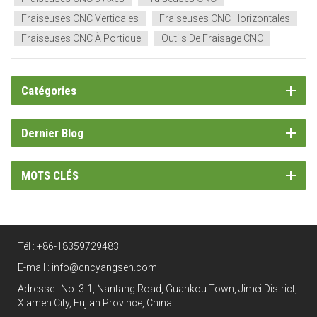
Fraiseuses CNC Verticales
Fraiseuses CNC Horizontales
Fraiseuses CNC À Portique
Outils De Fraisage CNC
Catégories
Dernier Blog
MOTS CLÉS
Tél :
+86-18359729483
E-mail :
info@cncyangsen.com
Adresse : No. 3-1, Nantang Road, Guankou Town, Jimei District,
Xiamen City, Fujian Province, China