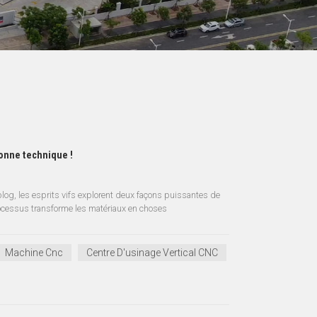
bonne technique !
blog, les esprits vifs explorent deux façons puissantes de
ocessus transforme les matériaux en choses
Machine Cnc
Centre D'usinage Vertical CNC