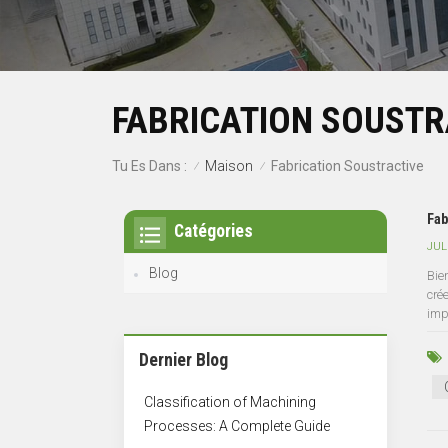
FABRICATION SOUSTR
Maison
Tu Es Dans :
Fabrication Soustractive
/
/
Fab
Catégories
JUL
Blog
Bie
cré
imp
Dernier Blog
Classification of Machining
Processes: A Complete Guide