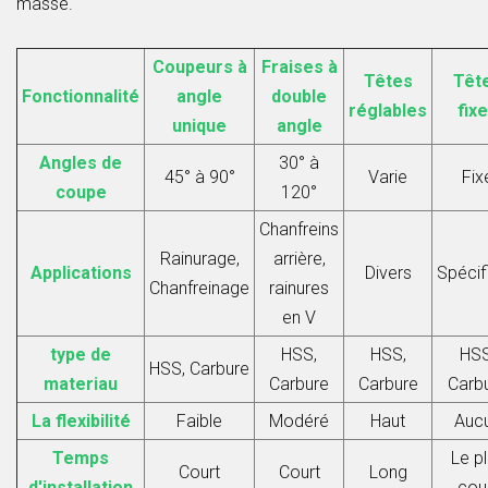
masse.
Coupeurs à
Fraises à
Têtes
Têt
Fonctionnalité
angle
double
réglables
fix
unique
angle
Angles de
30° à
45° à 90°
Varie
Fix
coupe
120°
Chanfreins
Rainurage,
arrière,
Applications
Divers
Spécif
Chanfreinage
rainures
en V
type de
HSS,
HSS,
HSS
HSS, Carbure
materiau
Carbure
Carbure
Carb
La flexibilité
Faible
Modéré
Haut
Auc
Temps
Le p
Court
Court
Long
d'installation
cou