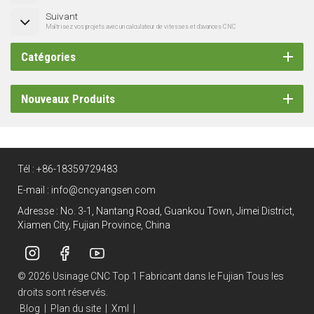
Suivant
Maîtrisez vos projets avec un calculateur de vitesses et d'avances CNC
Catégories
Nouveaux Produits
Tél :
+86-18359729483
E-mail :
info@cncyangsen.com
Adresse : No. 3-1, Nantang Road, Guankou Town, Jimei District,
Xiamen City, Fujian Province, China
© 2026 Usinage CNC Top 1 Fabricant dans le Fujian Tous les
droits sont réservés.
Blog
|
Plan du site
|
Xml
|