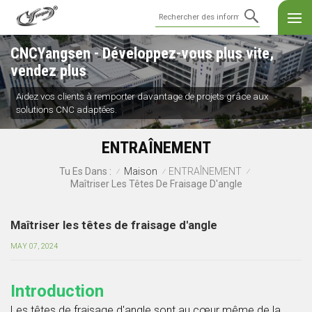
CNCYangsen - Développez-vous plus vite,
vendez plus
Aidez vos clients à remporter davantage de projets grâce aux
solutions CNC adaptées.
ENTRAÎNEMENT
Maison
ENTRAÎNEMENT
Tu Es Dans :
/
/
/
Maîtriser Les Têtes De Fraisage D'angle
Maîtriser les têtes de fraisage d'angle
MAY 07, 2024
Introduction
Les têtes de fraisage d'angle sont au cœur même de la