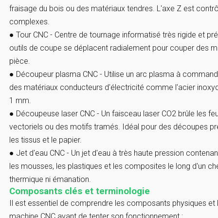
fraisage du bois ou des matériaux tendres. L'axe Z est contr
complexes.
●
Tour CNC
- Centre de tournage informatisé très rigide et préc
outils de coupe se déplacent radialement pour couper des mo
pièce.
●
Découpeur plasma CNC
- Utilise un arc plasma à comman
des matériaux conducteurs d'électricité comme l'acier inoxyd
1 mm.
●
Découpeuse laser CNC
- Un faisceau laser CO2 brûle les f
vectoriels ou des motifs tramés. Idéal pour des découpes préci
les tissus et le papier.
●
Jet d'eau CNC
- Un jet d'eau à très haute pression contenant
les mousses, les plastiques et les composites le long d'
thermique ni émanation.
Composants clés et terminologie
Il est essentiel de comprendre les composants physiques et
machine CNC avant de tenter son fonctionnement :