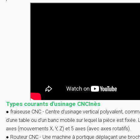
Types courants d'usinage CNC
Inès
●
fraiseuse CNC
- Centre d'usinage vertical polyvalent, com
d'une table ou d'un banc mobile sur lequel la pièce est fixée.
axes (mouvements X, Y, Z) et 5 axes (avec axes rotatifs).
●
Routeur CNC
- Une machine à portique déplaçant une broche 