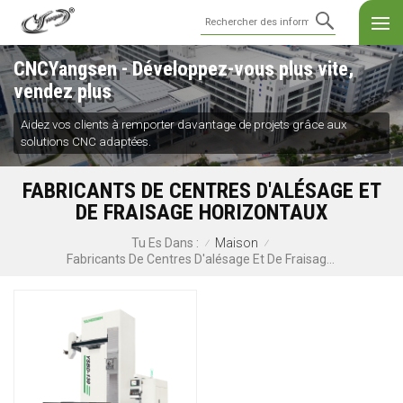
CNCYangsen - Développez-vous plus vite,
vendez plus
Aidez vos clients à remporter davantage de projets grâce aux
solutions CNC adaptées.
FABRICANTS DE CENTRES D'ALÉSAGE ET
DE FRAISAGE HORIZONTAUX
Maison
Tu Es Dans :
/
/
Fabricants De Centres D'alésage Et De Fraisage Horizontaux