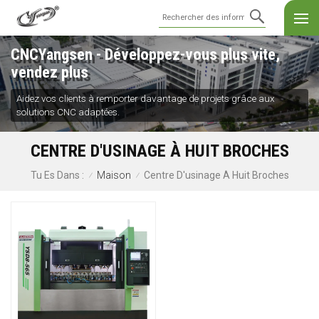
CNCYangsen - Développez-vous plus vite,
vendez plus
Aidez vos clients à remporter davantage de projets grâce aux
solutions CNC adaptées.
CENTRE D'USINAGE À HUIT BROCHES
Maison
Centre D'usinage À Huit Broches
Tu Es Dans :
/
/